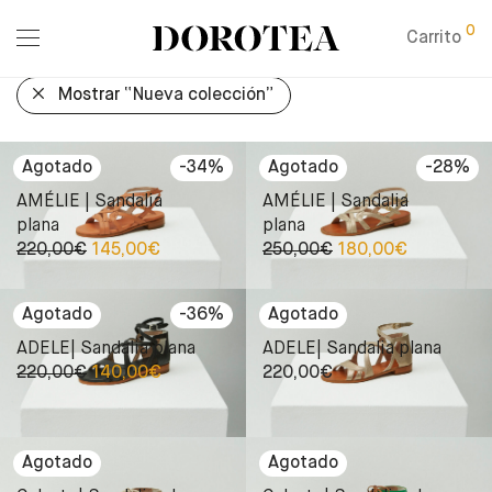
0
Carrito
Mostrar
“Nueva colección”
-
34
%
-
28
%
AMÉLIE | Sandalia
AMÉLIE | Sandalia
plana
plana
220,00
€
145,00
€
250,00
€
180,00
€
-
36
%
ADELE| Sandalia plana
ADELE| Sandalia plana
220,00
€
140,00
€
220,00
€