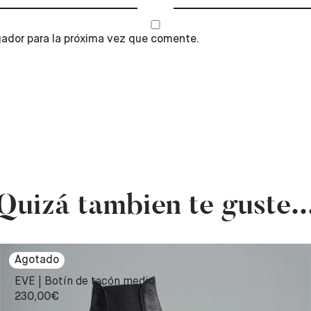
gador para la próxima vez que comente.
Quizá tambien te guste..
EVE | Botín de tacón medio
230,00
€