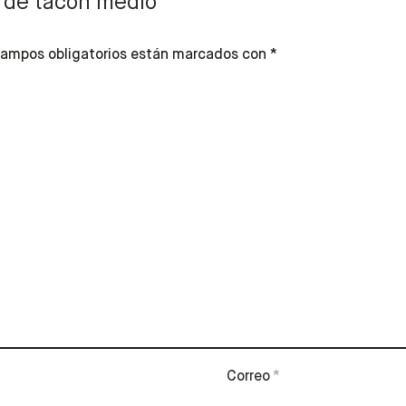
n de tacón medio”
ampos obligatorios están marcados con
*
Correo
*