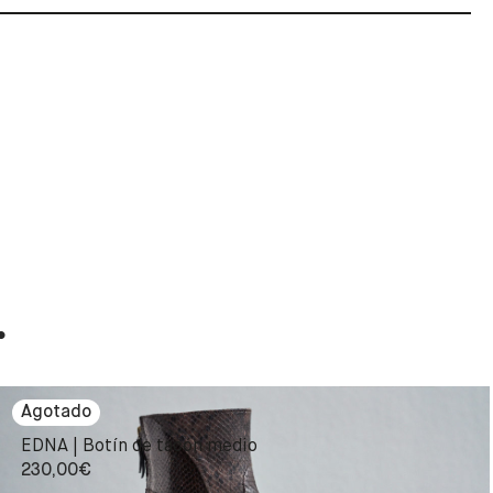
.
EDNA | Botín de tacón medio
230,00
€