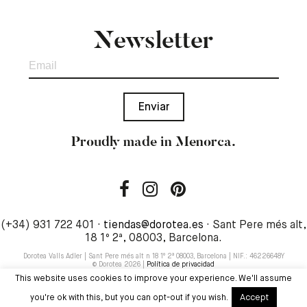
Newsletter
Proudly made in Menorca.
(+34) 931 722 401 ·
tiendas@dorotea.es
· Sant Pere més alt,
18 1º 2ª, 08003, Barcelona.
Dorotea Valls Adler | Sant Pere més alt n 18 1º 2ª 08003, Barcelona | NIF.: 46226648Y
© Dorotea 2026 |
Política de privacidad
This website uses cookies to improve your experience. We'll assume
Accept
you're ok with this, but you can opt-out if you wish.