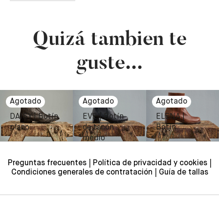
Quizá tambien te
guste...
DAISY | Botín
EVE | Botín
ELENA |
plano
de tacón
Botín
medio
230,00
€
Preguntas frecuentes
Política de privacidad y cookies
Condiciones generales de contratación
Guía de tallas