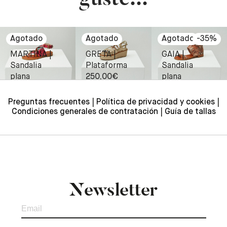
guste...
-
35
%
MARTINA |
GRETA |
GAIA |
Sandalia
Plataforma
Sandalia
plana
250,00
€
plana
215,00
€
260,00
€
170,00
Preguntas frecuentes
Política de privacidad y cookies
Condiciones generales de contratación
Guía de tallas
Newsletter