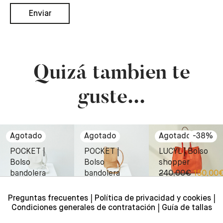
Quizá tambien te
guste...
-
38
%
POCKET |
POCKET |
LUCYL | Bolso
Bolso
Bolso
shopper
bandolera
bandolera
240,00
€
150,00
150,00
€
150,00
€
Preguntas frecuentes
Política de privacidad y cookies
Condiciones generales de contratación
Guía de tallas