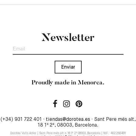
Newsletter
Proudly made in Menorca.
(+34) 931 722 401 ·
tiendas@dorotea.es
· Sant Pere més alt,
18 1º 2ª, 08003, Barcelona.
Dorotea Valls Adler | Sant Pere més alt n 18 1º 2ª 08003, Barcelona | NIF.: 46226648Y