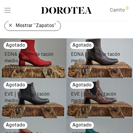
0
Carrito
Mostrar
“Zapatos”
EDNA | Botín de tacón
EDNA | Botín de tacón
medio
medio
230,00
€
230,00
€
EVE | Botín de tacón
EVE | Botín de tacón
medio
medio
230,00
€
230,00
€